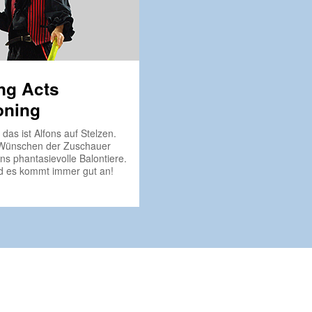
ng Acts
oning
 das ist Alfons auf Stelzen.
Wünschen der Zuschauer
fons phantasievolle Balontiere.
d es kommt immer gut an!