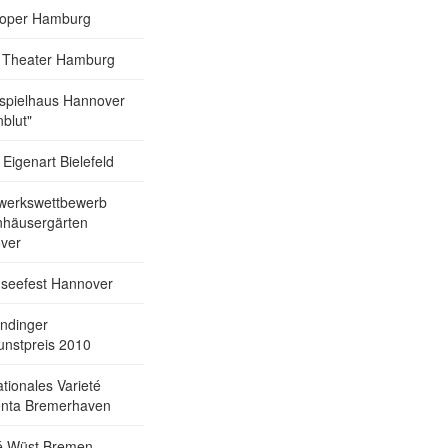
soper Hamburg
a Theater Hamburg
spielhaus Hannover
nblut"
 Eigenart Bielefeld
werkswettbewerb
nhäusergärten
ver
seefest Hannover
dinger
unstpreis 2010
ationales Varieté
nta Bremerhaven
té Wüst Bremen