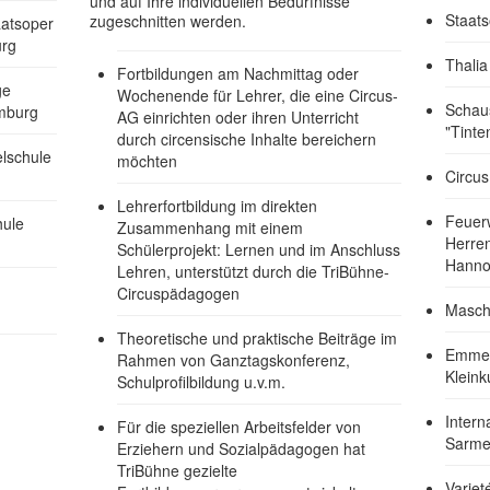
und auf Ihre individuellen Bedürfnisse
Staat
zugeschnitten werden.
aatsoper
urg
Thali
Fortbildungen am Nachmittag oder
ge
Wochenende für Lehrer, die eine Circus-
Schau
mburg
AG einrichten oder ihren Unterricht
"Tinte
durch circensische Inhalte bereichern
elschule
möchten
Circus
Lehrerfortbildung im direkten
Feuer
hule
Zusammenhang mit einem
Herre
Schülerprojekt: Lernen und im Anschluss
Hanno
Lehren, unterstützt durch die TriBühne-
Circuspädagogen
Masch
Theoretische und praktische Beiträge im
Emmen
Rahmen von Ganztagskonferenz,
Kleink
Schulprofilbildung u.v.m.
Intern
Für die speziellen Arbeitsfelder von
Sarme
Erziehern und Sozialpädagogen hat
TriBühne gezielte
Varie