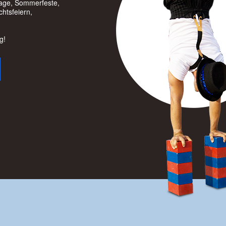
stage, Sommerfeste,
htsfeiern,
g!