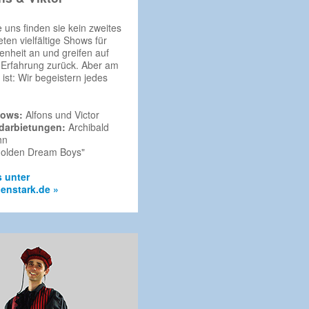
e uns finden sie kein zweites
eten vielfältige Shows für
enheit an und greifen auf
 Erfahrung zurück. Aber am
 ist: Wir begeistern jedes
hows:
Alfons und Victor
rdarbietungen:
Archibald
hn
olden Dream Boys"
s unter
nstark.de »