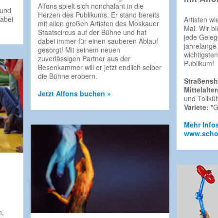
Alfons spielt sich nonchalant in die
 und
Herzen des Publikums. Er stand bereits
abei
Artisten wi
mit allen großen Artisten des Moskauer
Mal. Wir bi
Staatscircus auf der Bühne und hat
jede Geleg
dabei immer für einen sauberen Ablauf
jahrelange
gesorgt! Mit seinem neuen
wichtigsten
zuverlässigen Partner aus der
Publikum!
Besenkammer will er jetzt endlich selber
die Bühne erobern.
Straßens
Mittelalte
Jetzt Alfons buchen »
und Tollkü
Variete:
"G
Mehr Info
www.schoe
n,