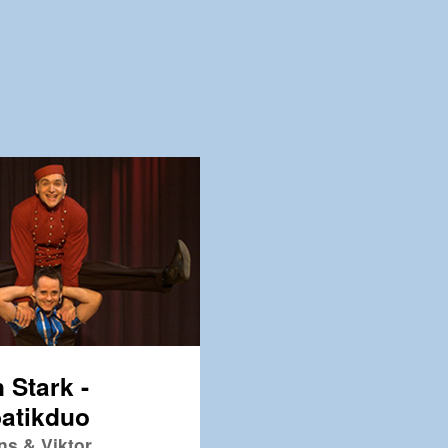
 Stark -
atikduo
ns & Viktor