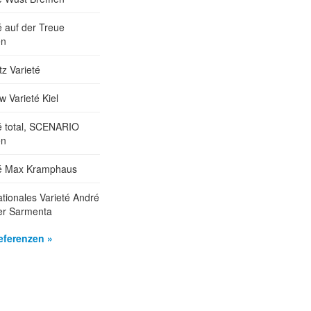
é auf der Treue
en
tz Varieté
 Varieté Kiel
é total, SCENARIO
en
té Max Kramphaus
ationales Varieté André
er Sarmenta
eferenzen »