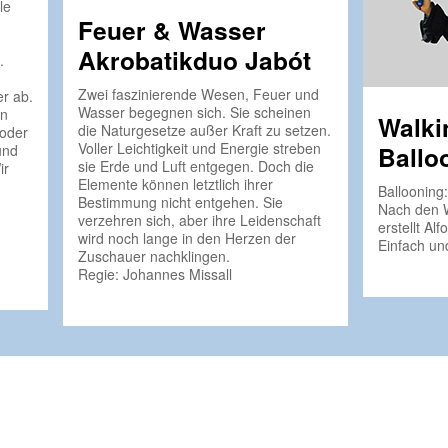
le
Feuer & Wasser
Akrobatikduo Jabót
.
Zwei faszinierende Wesen, Feuer und
r ab.
Wasser begegnen sich. Sie scheinen
en
Walki
die Naturgesetze außer Kraft zu setzen.
 oder
Voller Leichtigkeit und Energie streben
Ballo
und
sie Erde und Luft entgegen. Doch die
ir
Elemente können letztlich ihrer
Ballooning:
Bestimmung nicht entgehen. Sie
Nach den 
verzehren sich, aber ihre Leidenschaft
erstellt Al
wird noch lange in den Herzen der
Einfach un
Zuschauer nachklingen.
Regie: Johannes Missall