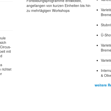
Fortbildungsprogramme entwickelt,
angefangen von kurzen Einheiten bis hin
Variet
zu mehrtägigen Workshops
Brem
Stubni
Ü-Show
hule
sich
Variet
Circus-
Brem
eit mit
nd
Varie
as
richtet
Intern
er
& Oliv
weitere R