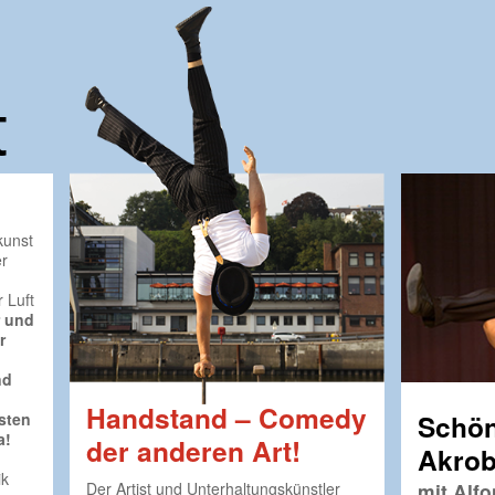
t
kunst
r
 Luft
r und
r
nd
Handstand – Comedy
Schön
sten
a!
der anderen Art!
Akrob
ik
Der Artist und Unterhaltungskünstler
mit Alfo